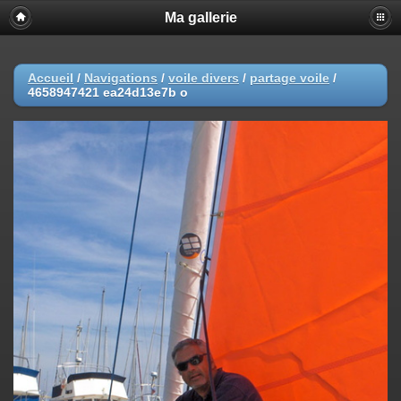
Ma gallerie
Accueil
/
Navigations
/
voile divers
/
partage voile
/
4658947421 ea24d13e7b o